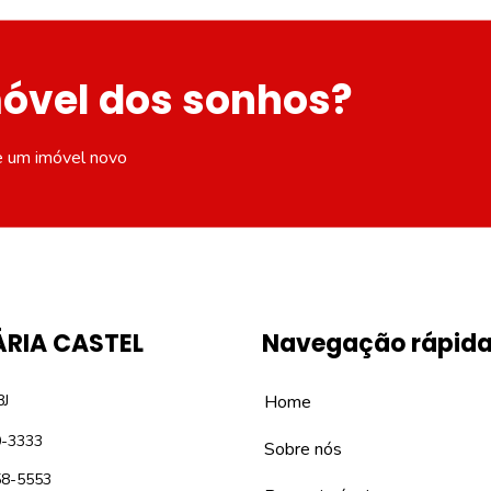
móvel dos sonhos?
e um imóvel novo
ÁRIA CASTEL
Navegação rápid
8J
Home
0-3333
Sobre nós
58-5553