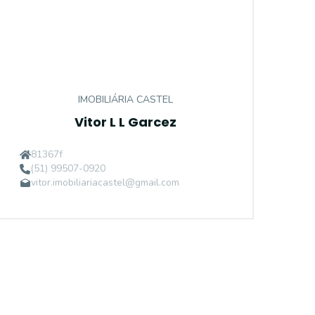
IMOBILIÁRIA CASTEL
Vitor L L Garcez
81367f
(51) 99507-0920
vitor.imobiliariacastel@gmail.com