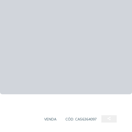
APARTAMENTO
VENDA
CÓD:
CA56364097