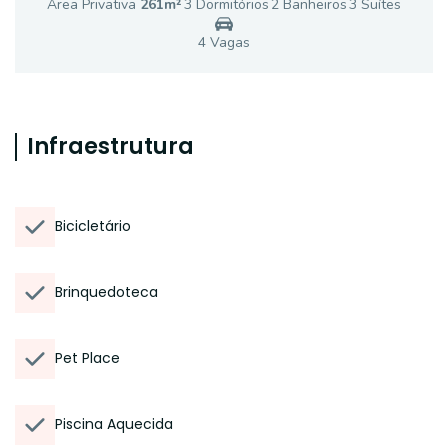
Área Privativa
261
m²
3
Dormitório
s
2
Banheiro
s
3
Suíte
s
4
Vaga
s
Infraestrutura
Bicicletário
Brinquedoteca
Pet Place
Piscina Aquecida