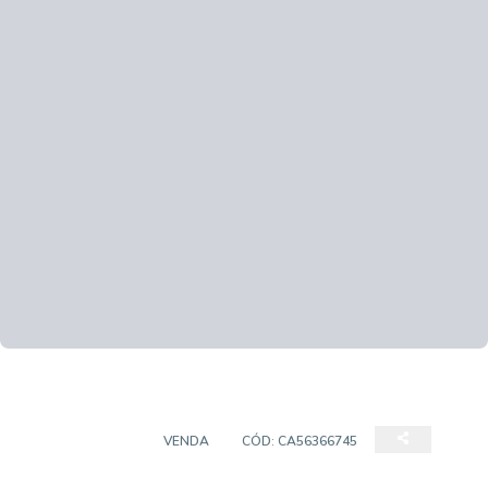
APARTAMENTO
VENDA
CÓD:
CA56366745