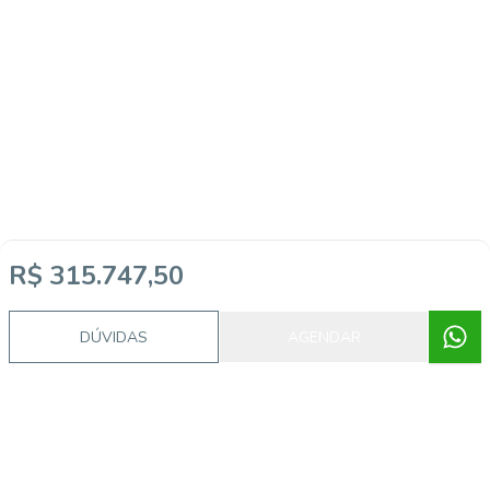
R$ 315.747,50
Imóveis semelhantes
DÚVIDAS
AGENDAR
CA56366748