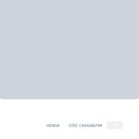
APARTAMENTO
VENDA
CÓD:
CA56366749