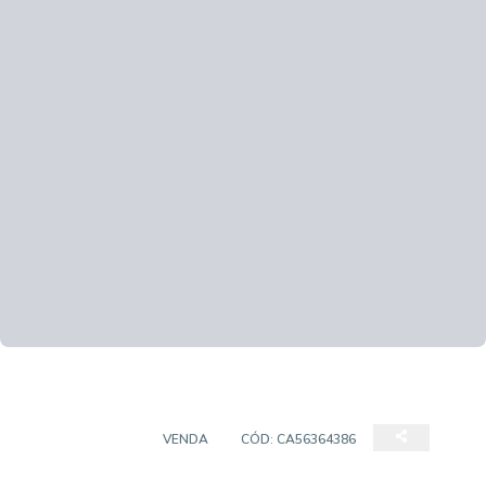
APARTAMENTO
VENDA
CÓD:
CA56364386