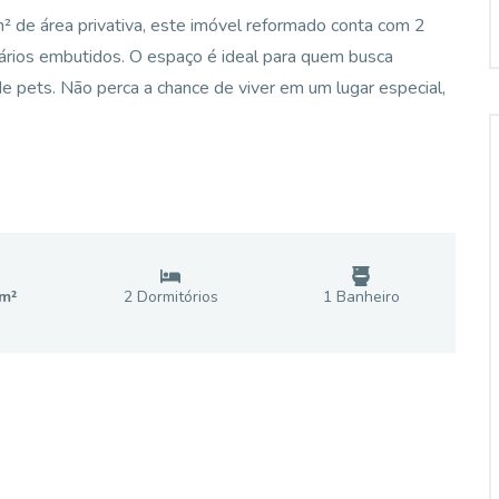
² de área privativa, este imóvel reformado conta com 2
rmários embutidos. O espaço é ideal para quem busca
de pets. Não perca a chance de viver em um lugar especial,
m²
2
Dormitório
s
1
Banheiro