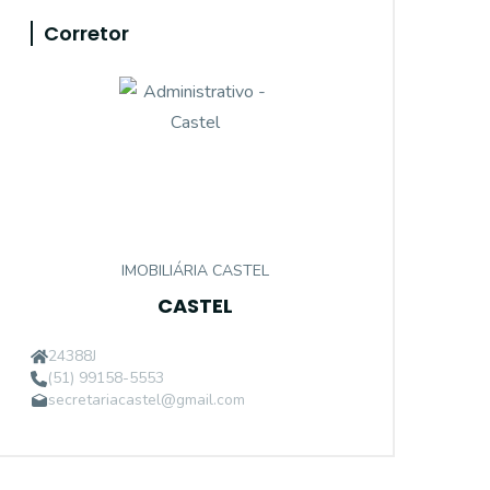
Corretor
IMOBILIÁRIA CASTEL
CASTEL
24388J
(51) 99158-5553
secretariacastel@gmail.com