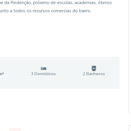
rque da Redenção, próximo de escolas, academias, ótimos
unto a todos os recursos comercias do bairro.
m²
3
Dormitório
s
2
Banheiro
s