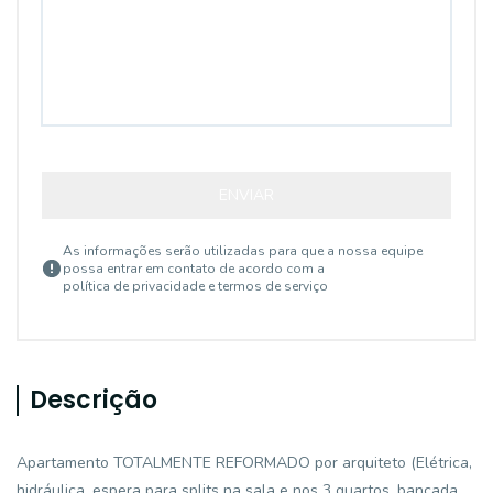
ENVIAR
As informações serão utilizadas para que a nossa equipe
possa entrar em contato de acordo com a
política de privacidade e termos de serviço
Descrição
Apartamento TOTALMENTE REFORMADO por arquiteto (Elétrica,
hidráulica, espera para splits na sala e nos 3 quartos, bancada