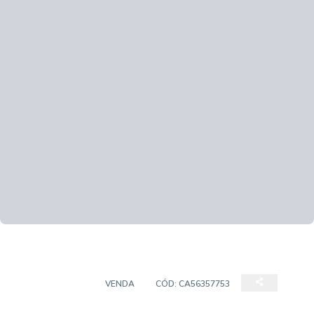
APARTAMENTO
VENDA
CÓD:
CA56357753