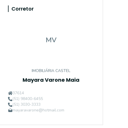
Corretor
MV
IMOBILIÁRIA CASTEL
Mayara Varone Maia
37614
(51) 98400-6455
(51) 3030-3333
mayaravarone@hotmail.com