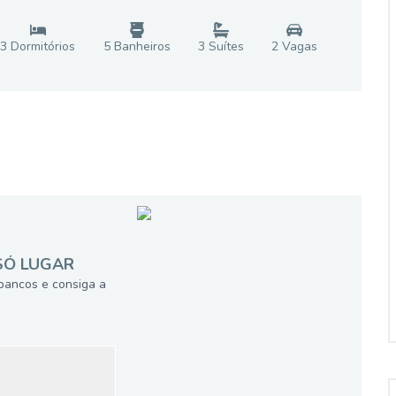
3
Dormitório
s
5
Banheiro
s
3
Suíte
s
2
Vaga
s
SÓ LUGAR
bancos e consiga a