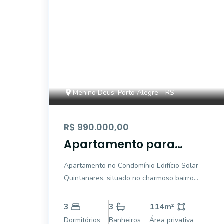
Menino Deus, Porto Alegre - RS
R$ 990.000,00
Apartamento para
Venda- 3 quartos sendo
Apartamento no Condomínio Edifício Solar
1 suíte, 115m2, 2 vagas,
Quintanares, situado no charmoso bairro
churrasqueira e lareira -
Menino Deus, em Porto Alegre. Com 114,89
Menino Deus
m² de área privativa e 175,17 m² de área
3
3
114
m²
total, o imóvel conta com 3 dormitórios,
Dormitórios
Banheiros
Área privativa