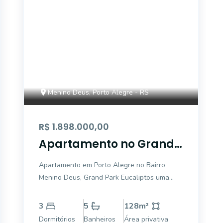
Menino Deus, Porto Alegre - RS
R$ 1.898.000,00
Apartamento no Grand
Park Eucaliptos 3 suítes,
Apartamento em Porto Alegre no Bairro
andar alto com sol da
Menino Deus, Grand Park Eucaliptos uma
manha, 2 vagas
planta com 3 suítes de frente, sol da manha
separadas
living amplo com lareira e churrasqueira,
3
5
128
m²
cozinha, área de serviço e dependência com
Dormitórios
Banheiros
Área privativa