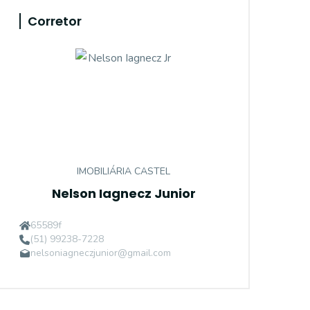
Corretor
IMOBILIÁRIA CASTEL
Nelson Iagnecz Junior
65589f
(51) 99238-7228
nelsoniagneczjunior@gmail.com