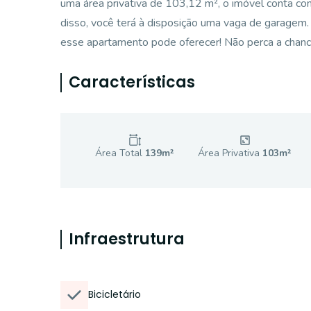
uma área privativa de 103,12 m², o imóvel conta com
disso, você terá à disposição uma vaga de garagem. 
esse apartamento pode oferecer! Não perca a chance
Características
Área Total
139
m²
Área Privativa
103
m²
Infraestrutura
Bicicletário