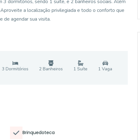
 3 dormitórios, sendo 1 suíte, e 2 banheiros sociais. Além
Aproveite a localização privilegiada e todo o conforto que
 de agendar sua visita.
3
Dormitório
s
2
Banheiro
s
1
Suíte
1
Vaga
Brinquedoteca