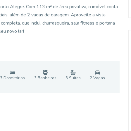
to Alegre. Com 113 m² de área privativa, o imóvel conta
ciais, além de 2 vagas de garagem. Aproveite a vista
mpleta, que inclui, churrasqueira, sala fitness e portaria
eu novo lar!
3
Dormitório
s
3
Banheiro
s
3
Suíte
s
2
Vaga
s