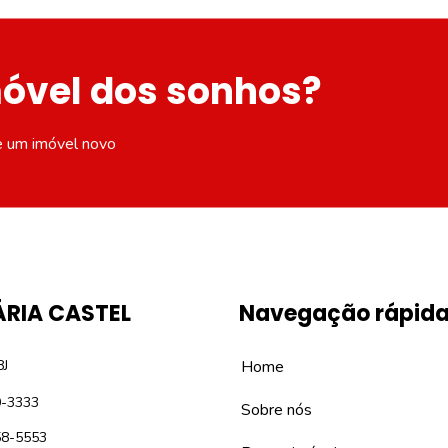
móvel dos sonhos?
e um imóvel novo
ÁRIA CASTEL
Navegação rápid
8J
Home
0-3333
Sobre nós
58-5553