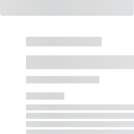
CASA
VENDA
CÓD: 19327
Casa 5 Dormitórios 
Jurerê Internacional, Florianópolis - SC