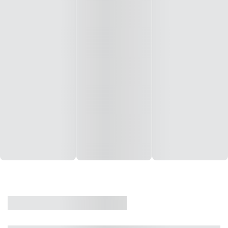
CASA
VENDA
CÓD: 19327