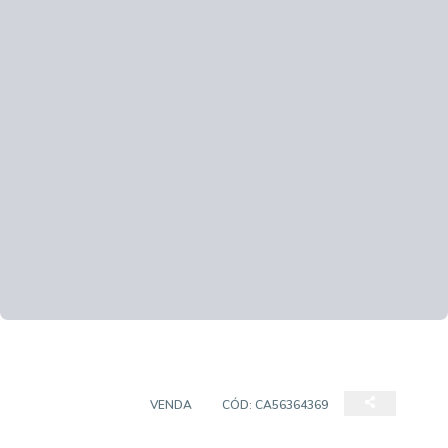
APARTAMENTO
VENDA
CÓD:
CA56364369