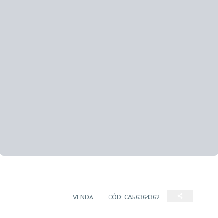
APARTAMENTO
VENDA
CÓD:
CA56364362