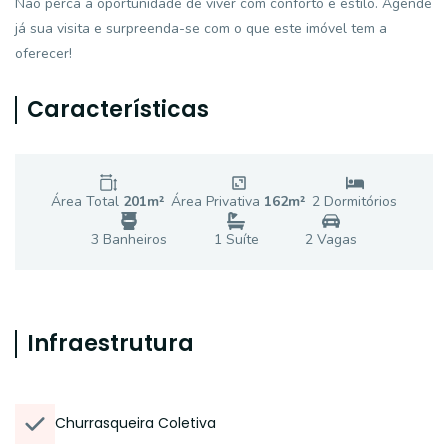
Não perca a oportunidade de viver com conforto e estilo. Agende
já sua visita e surpreenda-se com o que este imóvel tem a
oferecer!
Características
Área Total
201
m²
Área Privativa
162
m²
2
Dormitório
s
3
Banheiro
s
1
Suíte
2
Vaga
s
Infraestrutura
Churrasqueira Coletiva