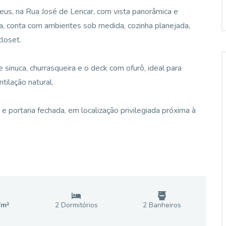
us, na Rua José de Lencar, com vista panorâmica e
a, conta com ambientes sob medida, cozinha planejada,
closet.
sinuca, churrasqueira e o deck com ofurô, ideal para
tilação natural.
e portaria fechada, em localização privilegiada próxima à
7
m²
2
Dormitório
s
2
Banheiro
s