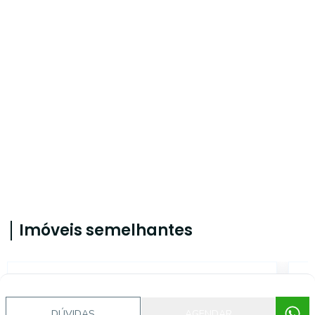
Imóveis semelhantes
CA56366858
DÚVIDAS
AGENDAR