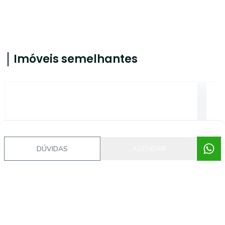
Imóveis semelhantes
CA56366858
DÚVIDAS
AGENDAR
Menino Deus, Porto Alegre - RS