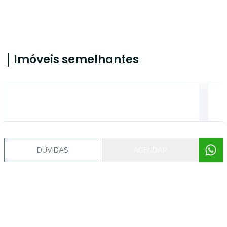
Imóveis semelhantes
CA56367305
DÚVIDAS
AGENDAR
Petrópolis, Porto Alegre - RS