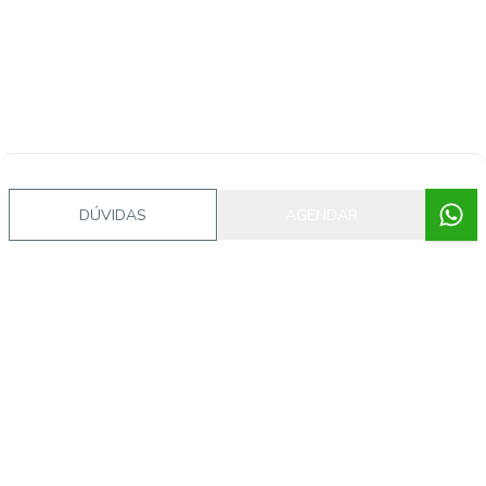
Imóveis semelhantes
DÚVIDAS
AGENDAR
CA56363081