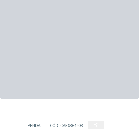
LOJA
VENDA
CÓD:
CA56364903