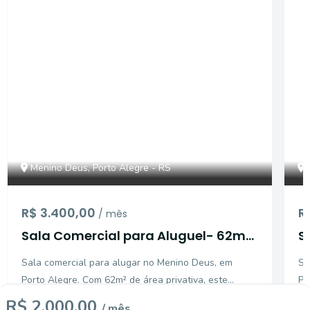
CA56366996
Menino Deus, Porto Alegre - RS
R$ 3.400,00
R
/ mês
Sala Comercial para Aluguel- 62m2,
S
Atmosfera Office
A
Sala comercial para alugar no Menino Deus, em
Sa
Porto Alegre. Com 62m² de área privativa, este
Po
espaço é ideal para o seu negócio. O
es
R$ 2.000,00
/ mês