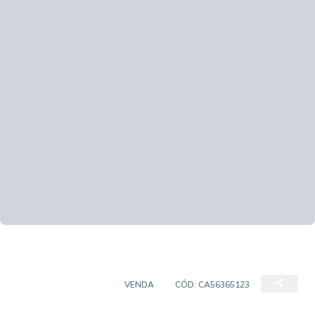
SALAS/CONJUNTOS
VENDA
CÓD:
CA56365123