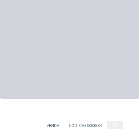
APARTAMENTO
VENDA
CÓD:
CA56363584