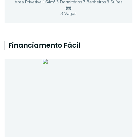
Área Privativa
164
m²
3
Dormitório
s
7
Banheiro
s
3
Suíte
s
3
Vaga
s
Financiamento Fácil