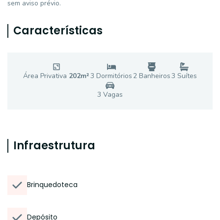
sem aviso prévio.
Características
Área Privativa
202
m²
3
Dormitório
s
2
Banheiro
s
3
Suíte
s
3
Vaga
s
Infraestrutura
Brinquedoteca
Depósito