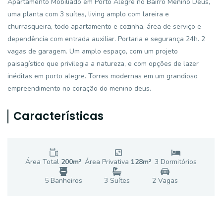
Apartamento Mobiliado em Porto Alegre no Bairro Menino Deus,
uma planta com 3 suítes, living amplo com lareira e
churrasqueira, todo apartamento e cozinha, área de serviço e
dependência com entrada auxiliar. Portaria e segurança 24h. 2
vagas de garagem. Um amplo espaço, com um projeto
paisagístico que privilegia a natureza, e com opções de lazer
inéditas em porto alegre. Torres modernas em um grandioso
empreendimento no coração do menino deus.
Características
Área Total
200
m²
Área Privativa
128
m²
3
Dormitório
s
5
Banheiro
s
3
Suíte
s
2
Vaga
s