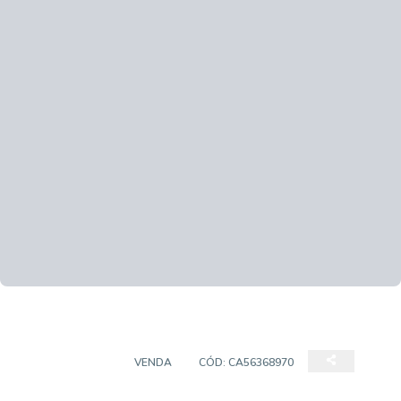
APARTAMENTO
VENDA
CÓD:
CA56368970