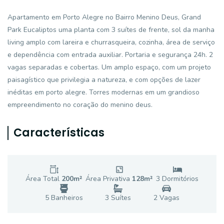
Apartamento em Porto Alegre no Bairro Menino Deus, Grand
Park Eucaliptos uma planta com 3 suítes de frente, sol da manha
living amplo com lareira e churrasqueira, cozinha, área de serviço
e dependência com entrada auxiliar. Portaria e segurança 24h. 2
vagas separadas e cobertas. Um amplo espaço, com um projeto
paisagístico que privilegia a natureza, e com opções de lazer
inéditas em porto alegre. Torres modernas em um grandioso
empreendimento no coração do menino deus.
Características
Área Total
200
m²
Área Privativa
128
m²
3
Dormitório
s
5
Banheiro
s
3
Suíte
s
2
Vaga
s