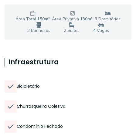
Área Total
150
m²
Área Privativa
130
m²
3
Dormitório
s
3
Banheiro
s
2
Suíte
s
4
Vaga
s
Infraestrutura
Bicicletário
Churrasqueira Coletiva
Condomínio Fechado