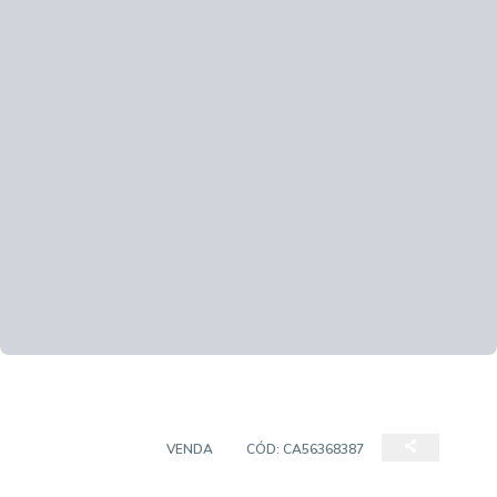
APARTAMENTO
VENDA
CÓD:
CA56368387