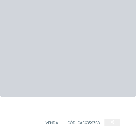
APARTAMENTO
VENDA
CÓD:
CA56359768