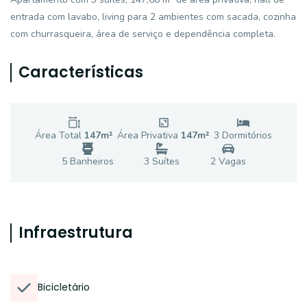
entrada com lavabo, living para 2 ambientes com sacada, cozinha
com churrasqueira, área de serviço e dependência completa.
Características
Área Total
147
m²
Área Privativa
147
m²
3
Dormitório
s
5
Banheiro
s
3
Suíte
s
2
Vaga
s
Infraestrutura
Bicicletário