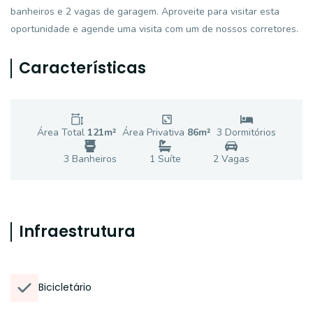
banheiros e 2 vagas de garagem. Aproveite para visitar esta
oportunidade e agende uma visita com um de nossos corretores.
Características
Área Total
121
m²
Área Privativa
86
m²
3
Dormitório
s
3
Banheiro
s
1
Suíte
2
Vaga
s
Infraestrutura
Bicicletário