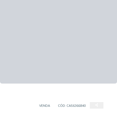
APARTAMENTO
VENDA
CÓD:
CA56366840