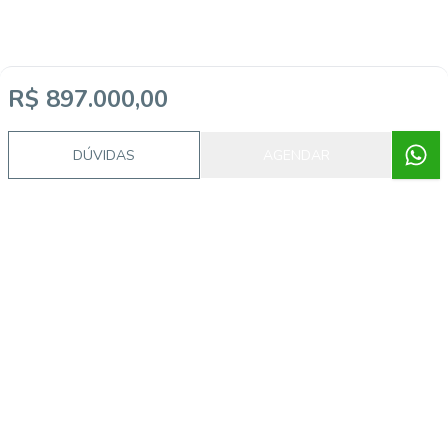
R$ 897.000,00
DÚVIDAS
AGENDAR
Imóveis semelhantes
CA56369718