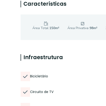
Características
Área Total
150
m²
Área Privativa
98
m²
Infraestrutura
Bicicletário
Circuito de TV