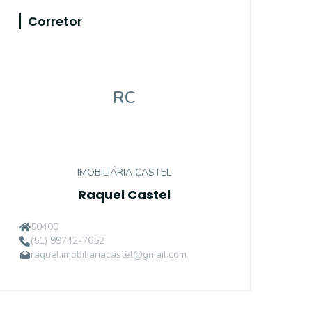
Corretor
RC
IMOBILIÁRIA CASTEL
Raquel Castel
50400
(51) 99742-7652
raquel.imobiliariacastel@gmail.com