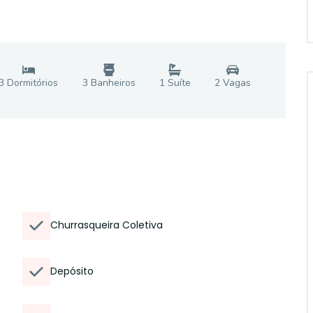
3
Dormitório
s
3
Banheiro
s
1
Suíte
2
Vaga
s
Churrasqueira Coletiva
Depósito